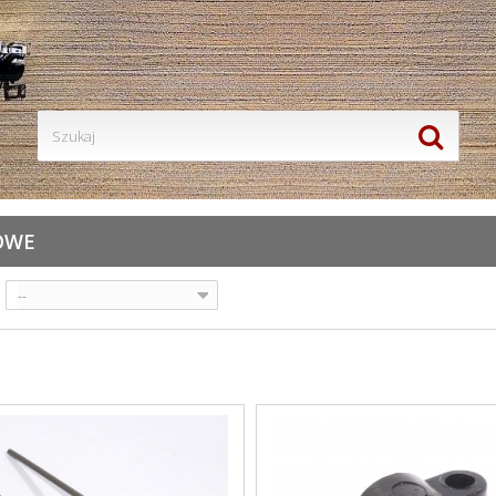
OWE
--