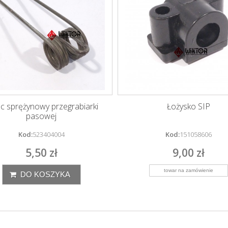
c sprężynowy przegrabiarki
Łożysko SIP
pasowej
Kod:
523404004
Kod:
151058606
5,50 zł
9,00 zł
DO KOSZYKA